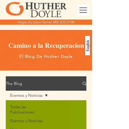
Haga clic para llamar 585.325.5100
English
Camino a la Recuperacion
El Blog De Huther Doyle
The Blog
Eventos y Noticias
Todas las
Publicaciones
Eventos y Noticias