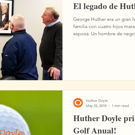
El legado de Hut
George Huther era un gran hombre. Un
familia con cuatro hijos mar
esposa. Un hombre de neg
Huther Doyle
May 25, 2018
1 min read
Huther Doyle pr
Golf Anual!