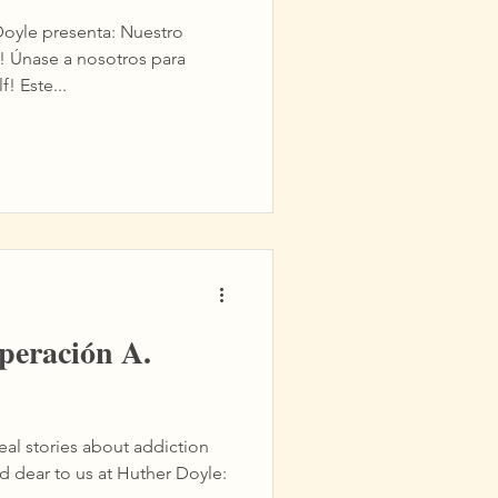
resenta: Nuestro
! Únase a nosotros para
! Este...
uperación A.
f real stories about addiction
d dear to us at Huther Doyle: