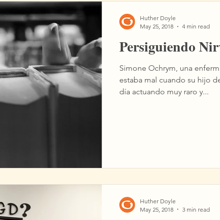
Huther Doyle
May 25, 2018
4 min read
Persiguiendo Nir
Simone Ochrym, una enferme
estaba mal cuando su hijo de
día actuando muy raro y...
Huther Doyle
May 25, 2018
3 min read